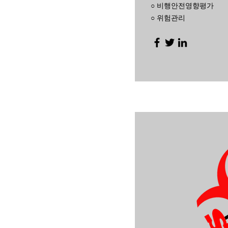
○ 비행안전영향평가
○ 위험관리