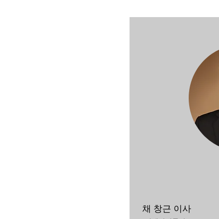
채 창근 이사